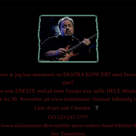
eresse at jeg kan annoncere en EKSTRA KONCERT med Steve R
slot!!
han som ENESTE sted på hans Europa tour spille HELE Misplace
le fra 30. November på www.ticketmaster Normalt billetsalg v
Link til pre-sale I bunden
GO GO GO ?????
//www.ticketmaster.dk/event/the-steve-rothery-band-billetter
See Translation