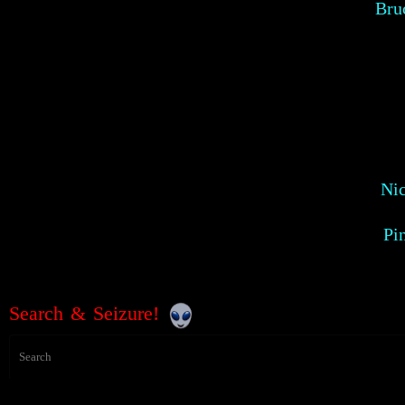
Bru
Ni
Pi
Search & Seizure!