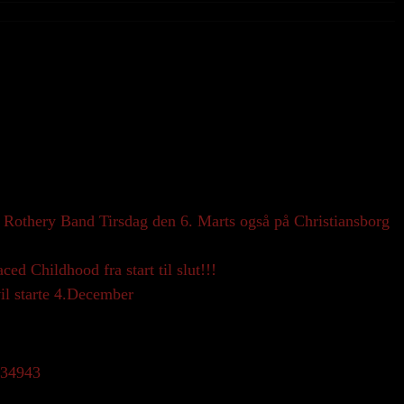
othery Band Tirsdag den 6. Marts også på Christiansborg
d Childhood fra start til slut!!!
il starte 4.December
/434943